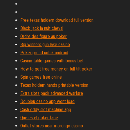
Free texas holdem download full version
Black jack la nuit cheval
Ordre des figure au poker
Big winners gun lake casino
Poker pro id untuk android
Casino table games with bonus bet
How to get free money on full tilt poker
Spin games free online
Texas holdem hands printable version
Extra slots pack advanced warfare
Doubleu casino app wont load
Cash eddy slot machine app
Que es el poker face
Outlet stores near morongo casino