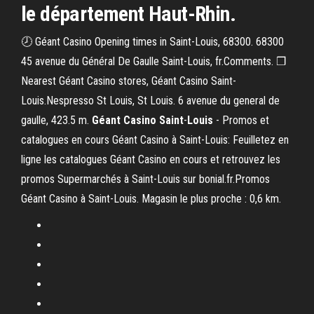
le département Haut-Rhin.
🕗 Géant Casino Opening times in Saint-Louis, 68300. 68300
45 avenue du Général De Gaulle Saint-Louis, fr.Comments. ❒
Nearest Géant Casino stores, Géant Casino Saint-
Louis.Nespresso St Louis, St Louis. 6 avenue du general de
gaulle, 423.5 m.
Géant
Casino
Saint
-
Louis
- Promos et
catalogues en cours Géant Casino à Saint-Louis: Feuilletez en
ligne les catalogues Géant Casino en cours et retrouvez les
promos Supermarchés à Saint-Louis sur bonial.fr.Promos
Géant Casino à Saint-Louis. Magasin le plus proche : 0,6 km.