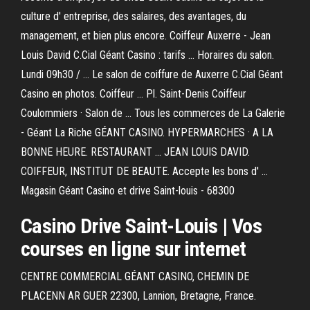
culture d' entreprise, des salaires, des avantages, du
management, et bien plus encore. Coiffeur Auxerre - Jean
Louis David C.Cial Géant Casino : tarifs ... Horaires du salon.
Lundi 09h30 / ... Le salon de coiffure de Auxerre C.Cial Géant
Casino en photos. Coiffeur ... Pl. Saint-Denis Coiffeur
Coulommiers · Salon de ... Tous les commerces de La Galerie
- Géant La Riche GÉANT CASINO. HYPERMARCHES · A LA
BONNE HEURE. RESTAURANT ... JEAN LOUIS DAVID.
COIFFEUR, INSTITUT DE BEAUTE. Accepte les bons d' ...
Magasin Géant Casino et drive Saint-louis - 68300
Casino Drive Saint-Louis | Vos
courses en ligne sur internet
CENTRE COMMERCIAL GÉANT CASINO, CHEMIN DE
PLACENN AR GUER 22300, Lannion, Bretagne, France.